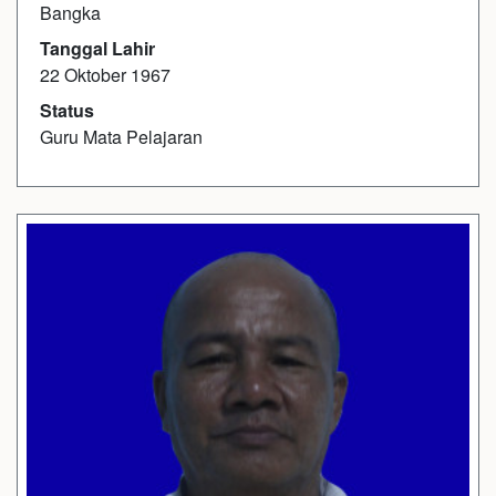
Bangka
Tanggal Lahir
22 Oktober 1967
Status
Guru Mata Pelajaran