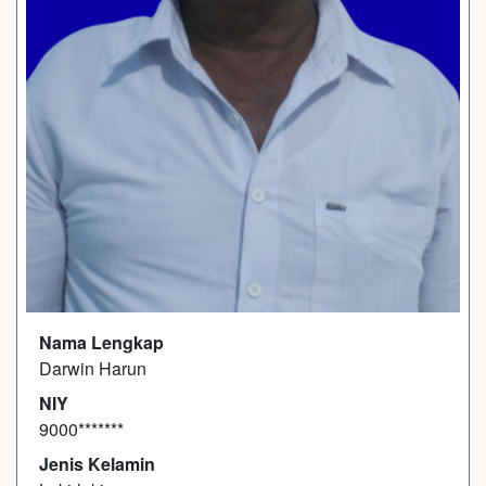
Nama Lengkap
Darwin Harun
NIY
9000*******
Jenis Kelamin