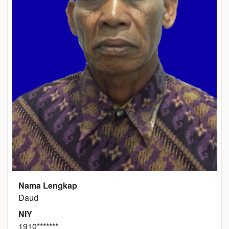
Nama Lengkap
Daud
NIY
1910*******