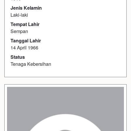
Jenis Kelamin
Laki-laki
Tempat Lahir
Sempan
Tanggal Lahir
14 April 1966
Status
Tenaga Kebersihan