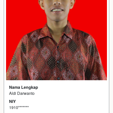
Nama Lengkap
Aldi Darwanto
NIY
1910*******