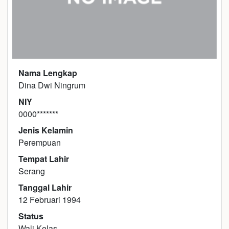
Nama Lengkap
Dina Dwi Ningrum
NIY
0000*******
Jenis Kelamin
Perempuan
Tempat Lahir
Serang
Tanggal Lahir
12 Februari 1994
Status
Wali Kelas