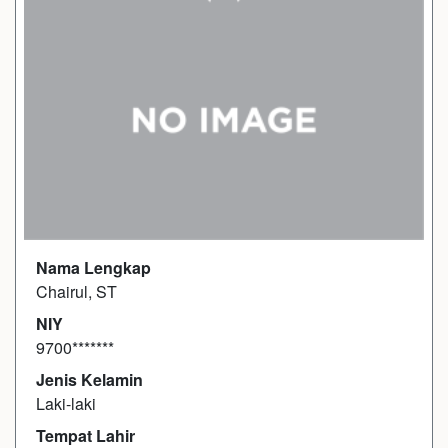
Nama Lengkap
Chairul, ST
NIY
9700*******
Jenis Kelamin
Laki-laki
Tempat Lahir