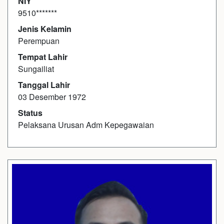
NIY
9510*******
Jenis Kelamin
Perempuan
Tempat Lahir
Sungailiat
Tanggal Lahir
03 Desember 1972
Status
Pelaksana Urusan Adm Kepegawaian