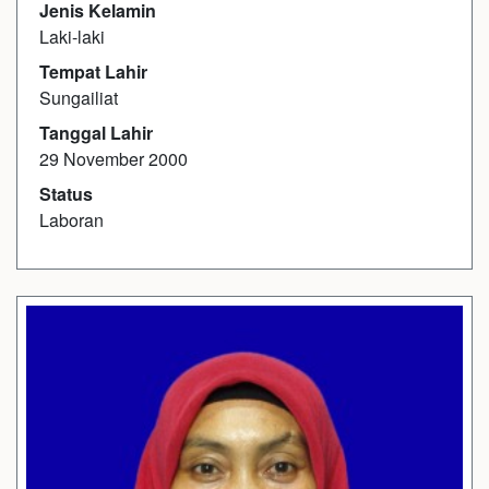
Jenis Kelamin
Laki-laki
Tempat Lahir
Sungailiat
Tanggal Lahir
29 November 2000
Status
Laboran