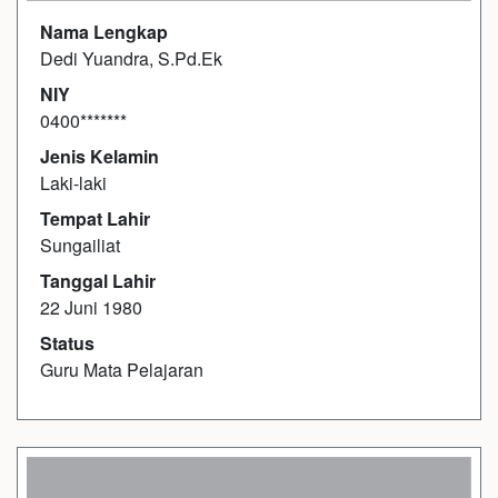
Nama Lengkap
Dedi Yuandra, S.Pd.Ek
NIY
0400*******
Jenis Kelamin
Laki-laki
Tempat Lahir
Sungailiat
Tanggal Lahir
22 Juni 1980
Status
Guru Mata Pelajaran